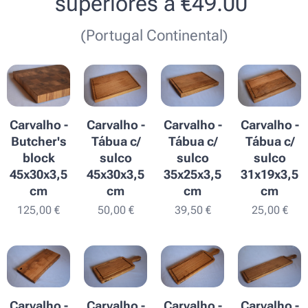
superiores a €49.00
(Portugal Continental)
Carvalho -
Carvalho -
Carvalho -
Carvalho -
Butcher's
Tábua c/
Tábua c/
Tábua c/
block
sulco
sulco
sulco
45x30x3,5
45x30x3,5
35x25x3,5
31x19x3,5
cm
cm
cm
cm
125,00
€
50,00
€
39,50
€
25,00
€
Carvalho -
Carvalho -
Carvalho -
Carvalho -