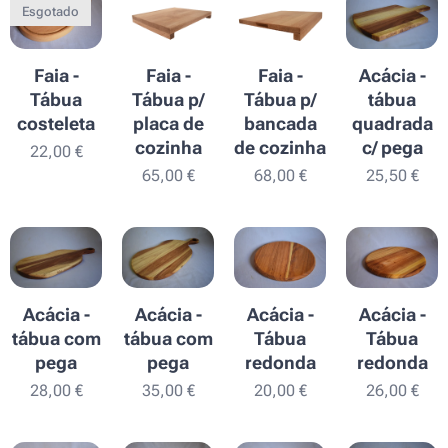
Esgotado
Faia -
Faia -
Faia -
Acácia -
Tábua
Tábua p/
Tábua p/
tábua
costeleta
placa de
bancada
quadrada
cozinha
de cozinha
c/ pega
22,00
€
65,00
€
68,00
€
25,50
€
Acácia -
Acácia -
Acácia -
Acácia -
tábua com
tábua com
Tábua
Tábua
pega
pega
redonda
redonda
28,00
€
35,00
€
20,00
€
26,00
€